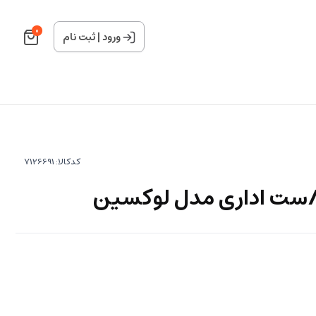
0
ورود
|
ثبت نام
کدکالا:
ی /ست اداری مدل لوکسین