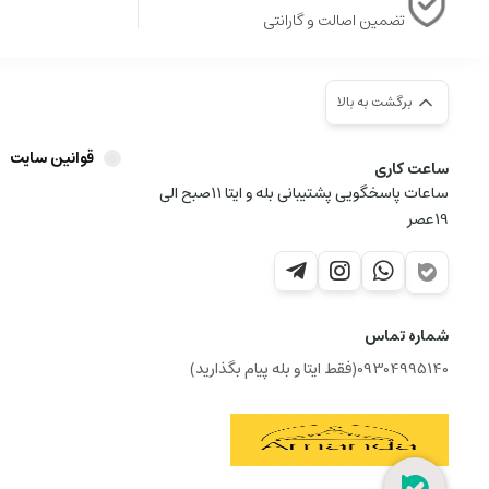
تضمین اصالت و گارانتی
برگشت به بالا
قوانین سایت
ساعت کاری
ساعات پاسخگویی پشتیبانی بله و ایتا 11صبح الی
19عصر
شماره تماس
09304995140(فقط ایتا و بله پیام بگذارید)