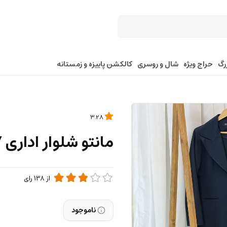
رگ
حراج ویژه
شال و روسری
کالکشن پاییزه و زمستانه
3.28
مانتو شلوار ادار
از
138
رای
ناموجود