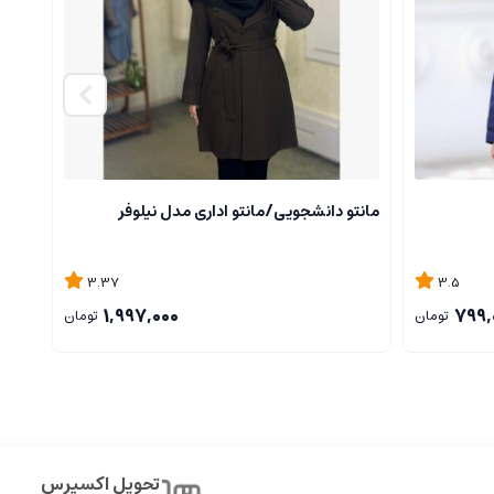
مانتو دانشجویی/مانتو اداری مدل نیلوفر
مانتو
3.37
3.5
1,997,000
799,
تومان
تومان
تحویل اکسپرس