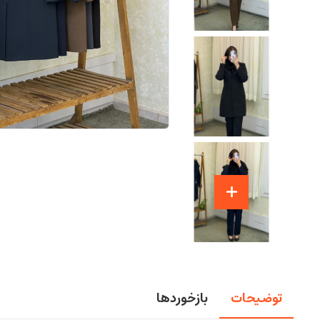
توضیحات
بازخوردها