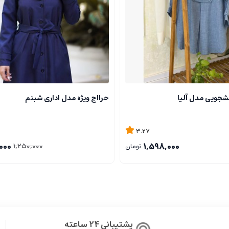
نشجویی مدل آلیا
حرااج ویژه مدل اداری شبنم
3.27
000
1,598,000
1,250,000
تومان
پشتیبانی 24 ساعته